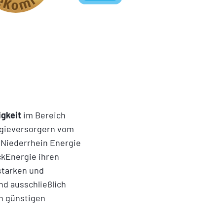
igkeit
im Bereich
rgieversorgern vom
Niederrhein Energie
ckEnergie ihren
starken und
nd ausschließlich
on günstigen