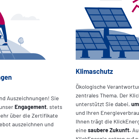
Klimaschutz
ngen
Ökologische Verantwortung
zentrales Thema. Der Kl
und Auszeichnungen! Sie
unterstützt Sie dabei,
um
unser
Engagement
, stets
und Ihren Energieverbra
ehr über die Zertifikate
Ihnen trägt die KlickEner
ebot auszeichnen und
eine
saubere
Zukunft.
Auc
KlickEnergie setzen auf 