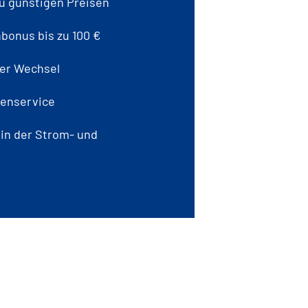
zu günstigen Preisen
bonus bis zu 100 €
er Wechsel
enservice
 in der Strom- und