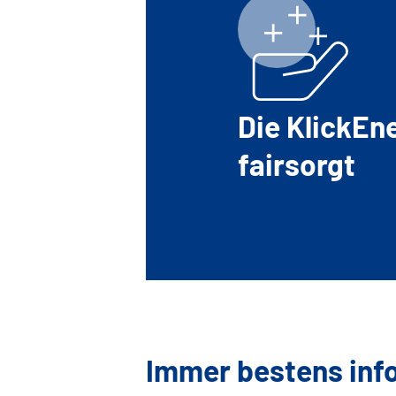
Die KlickEn
fairsorgt
Immer bestens inf